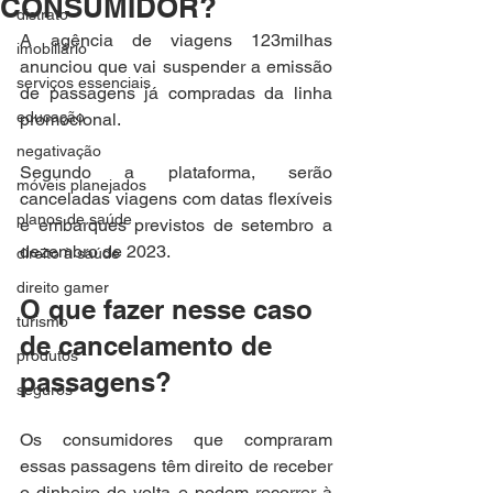
CONSUMIDOR?
distrato
A 
agência de viagens 123milhas
imobiliário
anunciou que vai suspender a emissão 
serviços essenciais
de passagens já compradas da linha 
educação
promocional.
negativação
Segundo a plataforma, 
serão 
móveis planejados
canceladas viagens com datas flexíveis 
planos de saúde
e embarques previstos de setembro a 
dezembro de 2023.
direito à saúde
direito gamer
O que fazer nesse caso 
turismo
de cancelamento de 
produtos
passagens?
seguros
Os consumidores que compraram 
essas passagens têm direito de receber 
o dinheiro de volta e 
podem recorrer à 