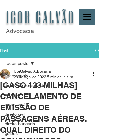
IGOR GALVÃO
Advocacia
Post
Todos posts
IgorGalvão Advocacia
Todos posts
28 de ago. de 2023
5 min de leitura
[CASO 123 MILHAS]
direito do consumidor
CANCELAMENTO DE
aviação
indenização
EMISSÃO DE
direito civil
PASSAGENS AÉREAS.
direito bancário
QUAL DIREITO DO
golpes