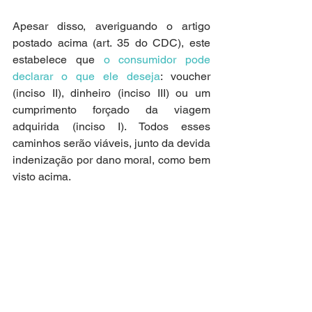
Apesar disso, averiguando o artigo 
postado acima (art. 35 do CDC), este 
estabelece que 
o consumidor pode 
declarar o que ele deseja
: voucher 
(inciso II), dinheiro (inciso III) ou um 
cumprimento forçado da viagem 
adquirida (inciso I). Todos esses 
caminhos serão viáveis, junto da devida 
indenização por dano moral, como bem 
visto acima.
O processo judicial em ambos os casos 
acontece de forma 100% virtual
. Para 
isso, é importante que o consumidor 
reúna todas as provas possíveis do 
ocorrido, com reclamações feitas.
O advogado especialista em 
direito do 