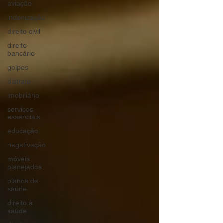
aviação
indenização
direito civil
direito
bancário
golpes
distrato
imobiliário
serviços
essenciais
educação
negativação
móveis
planejados
planos de
saúde
direito à
saúde