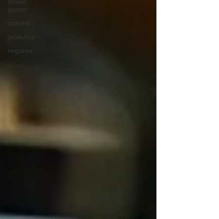
direito
gamer
turismo
produtos
seguros