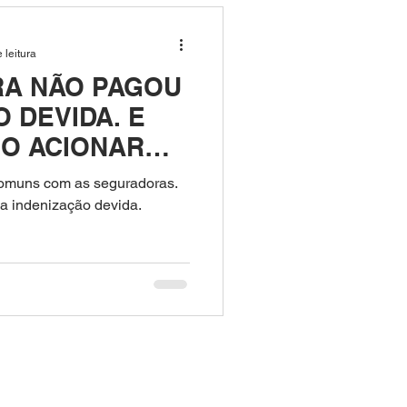
os de saúde
 leitura
A NÃO PAGOU
O DEVIDA. E
O ACIONAR
DO?
comuns com as seguradoras.
 a indenização devida.