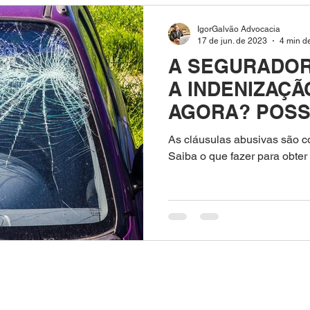
educação
negativação
móveis planejados
plan
IgorGalvão Advocacia
17 de jun. de 2023
4 min de
A SEGURADOR
turismo
produtos
seguros
A INDENIZAÇÃ
AGORA? POSS
MEU ADVOGA
As cláusulas abusivas são 
Saiba o que fazer para obter