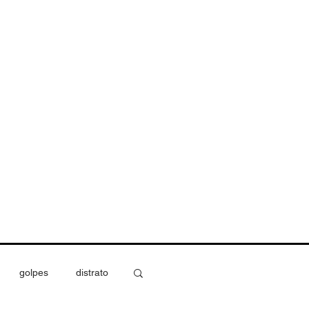
CONTATO
MÍDIA
BLOG
golpes
distrato