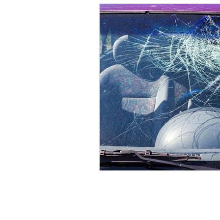
imobiliário
serviços essenciais
direito à saúde
direito gamer