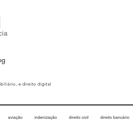
O
cia
HOME
SOBRE
ÁREAS DE ATUAÇÃO
og
iliário, e direito digital
aviação
indenização
direito civil
direito bancário