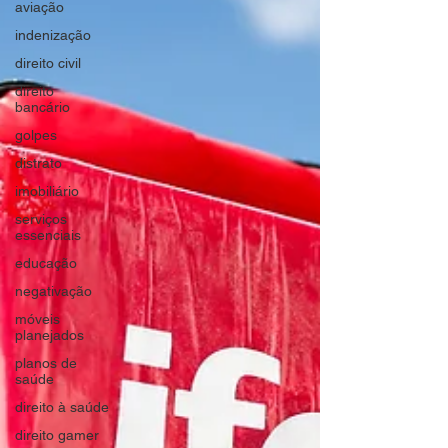
aviação
indenização
direito civil
direito
bancário
golpes
distrato
imobiliário
serviços
essenciais
educação
negativação
móveis
planejados
planos de
saúde
direito à saúde
direito gamer