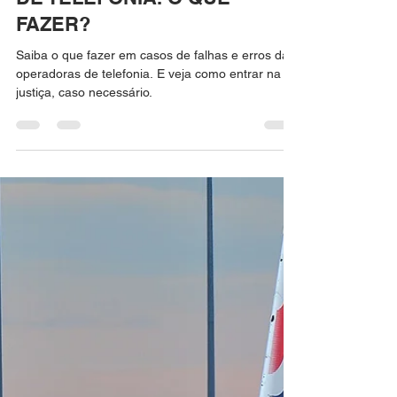
IgorGalvão Advocacia
10 de out. de 2023
3 min de leitura
FALHAS DAS OPERADORAS
DE TELEFONIA. O QUE
FAZER?
Saiba o que fazer em casos de falhas e erros das
operadoras de telefonia. E veja como entrar na
justiça, caso necessário.