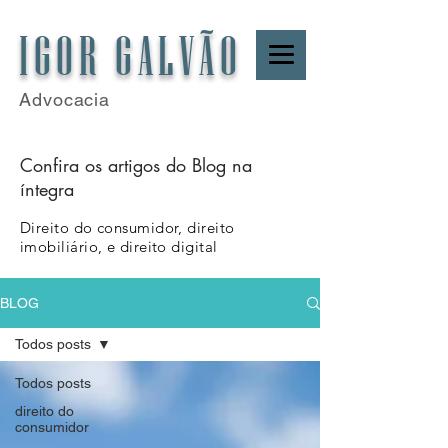
IGOR GALVÃO
Advocacia
Confira os artigos do Blog na
íntegra
Direito do consumidor, direito
imobiliário, e direito digital
BLOG
Todos posts
Todos posts
direito do
consumidor