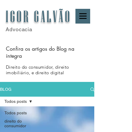
IGOR GALVÃO
Advocacia
Confira os artigos do Blog na
íntegra
Direito do consumidor, direito
imobiliário, e direito digital
BLOG
Todos posts
Todos posts
direito do
consumidor