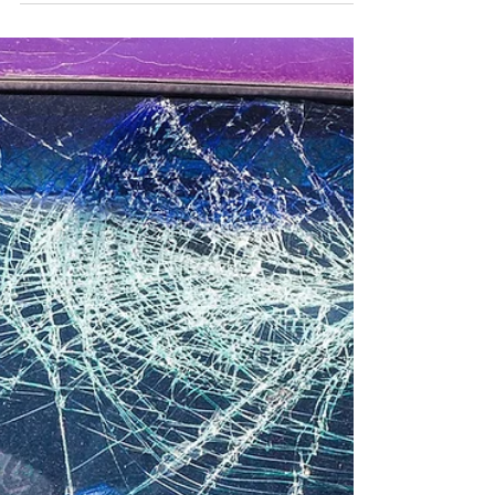
ENTENDA COMO A
INVERSÃO DO ÔNUS DA
PROVA PODE AJUDAR O
CONSUMIDOR
saiba tudo sobre a inversão do ônus da prova no
direito do consumidor, em uma linguagem longe
do juridiquês!