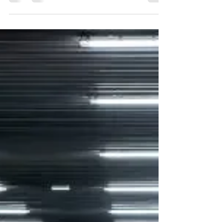
FAZER?
Saiba o que fazer em casos de falhas e erros das
operadoras de telefonia. E veja como entrar na
justiça, caso necessário.