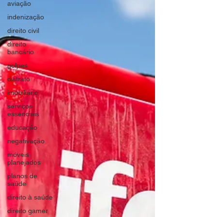
aviação
indenização
direito civil
direito
bancário
golpes
distrato
imobiliário
serviços
essenciais
educação
negativação
móveis
planejados
planos de
saúde
direito à saúde
direito gamer