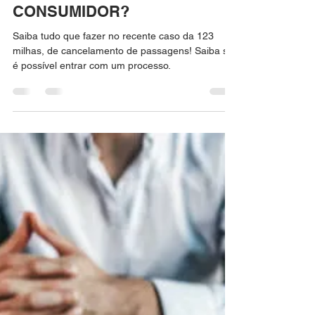
IgorGalvão Advocacia
28 de ago. de 2023
5 min de leitura
[CASO 123 MILHAS]
CANCELAMENTO DE
EMISSÃO DE PASSAGENS
AÉREAS. QUAL DIREITO DO
CONSUMIDOR?
Saiba tudo que fazer no recente caso da 123
milhas, de cancelamento de passagens! Saiba se
é possível entrar com um processo.