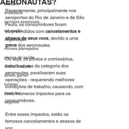
AERONAUTAS?
distrato
Recentemente, principalmente nos 
imobiliário
aeroportos do Rio de Janeiro e de São 
serviços essenciais
Paulo, os consumidores foram 
educação
surpreendidos com 
cancelamentos e 
atrasos de seus voos
, devido a uma 
negativação
greve 
dos aeronautas.
móveis planejados
planos de saúde
Ou seja, os pilotos e comissários, 
trabalhadores da categoria dos 
direito à saúde
aeronautas, paralisaram suas 
direito gamer
operações - requerendo melhores 
turismo
condições de trabalho, causando, com 
produtos
isso, inúmeros impactos para os 
consumidores.
seguros
Entre esses impactos, estão os 
famosos cancelamentos e atrasos de 
voo.