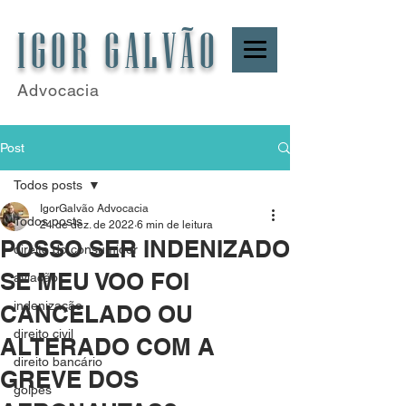
IGOR GALVÃO
Advocacia
Post
Todos posts
IgorGalvão Advocacia
Todos posts
24 de dez. de 2022
6 min de leitura
POSSO SER INDENIZADO
direito do consumidor
SE MEU VOO FOI
aviação
indenização
CANCELADO OU
direito civil
ALTERADO COM A
direito bancário
GREVE DOS
golpes