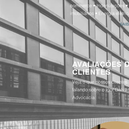
commerce • Indenizações • 
imobiliários • Energia elétric
SAIB
AVALIAÇÕES 
CLIENTES
Veja o que nossos clientes
falando sobre o Igor Galvã
Advocacia: