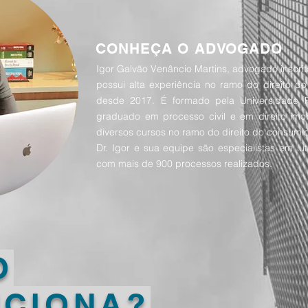
CONHEÇA O ADVOGADO
Igor Galvão Venâncio Martins, advogado inscri
possui alta experiência no ramo do direito d
desde 2017. É formado pela Universidade Pr
graduado em processo civil e em direito imobi
diversos cursos no ramo do direito do consumid
Dr. Igor e sua equipe são especialistas em lut
com mais de 900 processos realizados.
O
NCIONA?