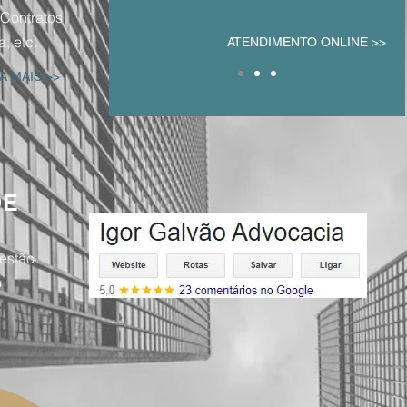
clique de distância!
Contratos
a, etc.
ATENDIMENTO ONLINE >>
A MAIS >>
DE
 estão
o