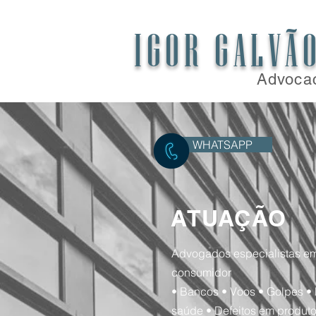
IGOR GALVÃ
Advoca
WHATSAPP
ATUAÇÃO
Advogados especialistas em
consumidor
• Bancos • Voos • Golpes •
saúde • Defeitos em produto