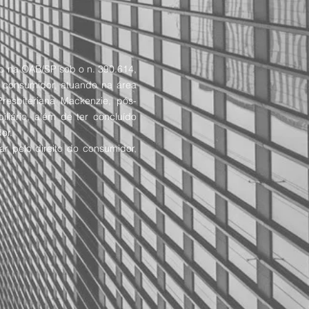
to na OAB/SP sob o n. 390.614,
o consumidor, atuando na área
esbiteriana Mackenzie, pós-
liário, além de ter concluído
or.
ar pelo direito do consumidor,