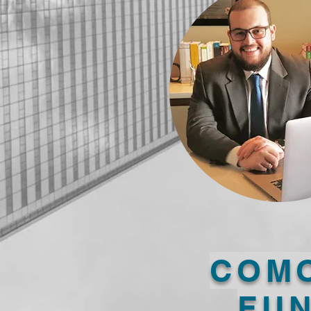
COM
FU