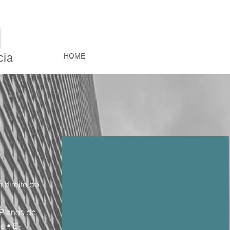
O
cia
HOME
SOBRE
ÁREAS DE ATUAÇÃO
ATENDIMENTO
100% DIGITAL
 direito do
Seja atendido por um especialista,
 Planos de
com toda a comunicação via
s • E-
whatsapp. Estamos disponíveis a um