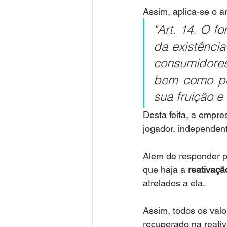
Assim, aplica-se o 
"Art. 14. O f
da existênci
consumidores
bem como por
sua fruição e 
Desta feita, a empr
jogador, independen
Alem de responder p
que haja a 
reativaçã
atrelados a ela.
Assim, todos os valo
recuperado na reati