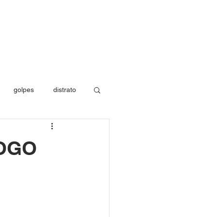
CONTATO
MÍDIA
BLOG
golpes
distrato
os de saúde
JOGO