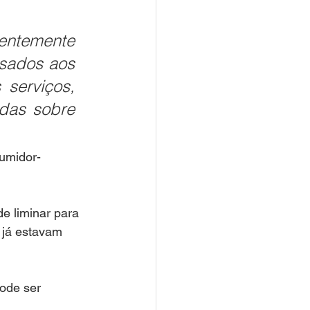
entemente 
sados aos 
serviços, 
das sobre 
umidor-
e liminar para 
 já estavam 
ode ser 