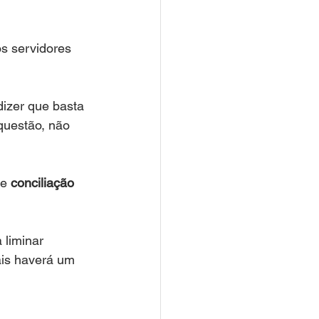
s servidores 
dizer que basta 
questão, não 
e 
conciliação
 liminar 
ais haverá um 