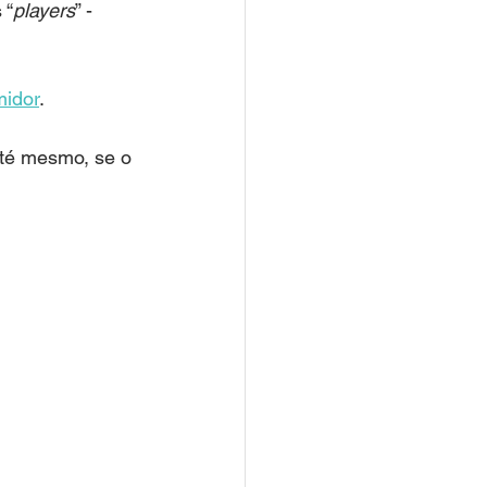
 “
players
” - 
midor
. 
 até mesmo, se o 