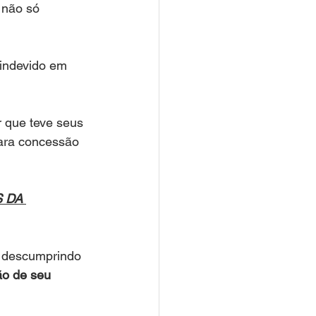
 não só 
 indevido em 
r que teve seus 
ara concessão 
 DA 
, descumprindo 
ão de seu 