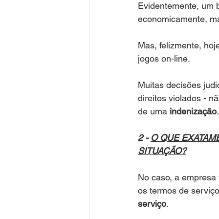
Evidentemente, um ba
economicamente, ma
Mas, felizmente, hoj
jogos on-line.
Muitas decisões judi
direitos violados - n
de uma 
indenização
.
2 - 
O QUE EXATAME
SITUAÇÃO?
No caso, a empresa 
os termos de serviço
serviço
.