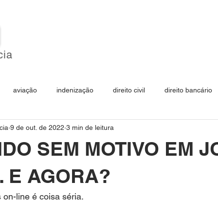
O
cia
HOME
SOBRE
ÁREAS DE ATUAÇÃO
aviação
indenização
direito civil
direito bancário
cia
9 de out. de 2022
3 min de leitura
educação
negativação
móveis planejados
plan
NIDO SEM MOTIVO EM 
turismo
produtos
seguros
. E AGORA?
on-line é coisa séria. 