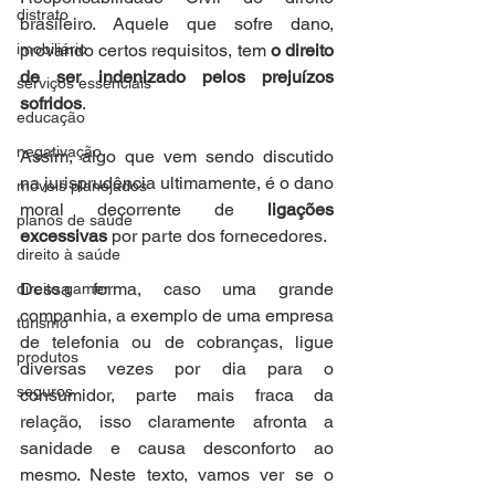
distrato
brasileiro. Aquele que sofre dano, 
imobiliário
provando certos requisitos, tem 
o direito 
de ser indenizado pelos prejuízos 
serviços essenciais
sofridos
.
educação
negativação
Assim, algo que vem sendo discutido 
na jurisprudência ultimamente, é o dano 
móveis planejados
moral decorrente de 
ligações 
planos de saúde
excessivas 
por parte dos fornecedores. 
direito à saúde
Dessa forma, caso uma grande 
direito gamer
companhia, a exemplo de uma empresa 
turismo
de telefonia ou de cobranças, ligue 
produtos
diversas vezes por dia para o 
seguros
consumidor, parte mais fraca da 
relação, isso claramente afronta a 
sanidade e causa desconforto ao 
mesmo. Neste texto, vamos ver se o 