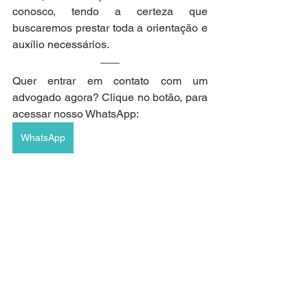
conosco, tendo a certeza que 
buscaremos prestar toda a orientação e 
auxílio necessários.
Quer entrar em contato com um 
advogado agora? Clique no botão, para 
acessar nosso WhatsApp: 
WhatsApp
Se quiser entender mais sobre direito 
do consumidor, de uma forma simples e 
descomplicada, ouça o nosso 
podcast
, 
o 
Vendo Direito
, clicando 
aqui
.
Por 
Igor Galvão Venâncio Martins
.
advogadoconsumidor
indenização
advogadoindenização
direitodoconsumidor