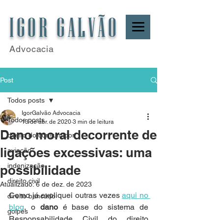
IGOR GALVÃO
Advocacia
Post
Todos posts
IgorGalvão Advocacia
Todos posts
13 de abr. de 2020
3 min de leitura
Dano moral decorrente de
direito do consumidor
ligações excessivas: uma
aviação
indenização
possibilidade
direito civil
Atualizado:
6 de dez. de 2023
Como já expliquei outras vezes 
aqui no 
direito bancário
blog
, o 
dano
 é base do sistema de 
golpes
Responsabilidade Civil do direito 