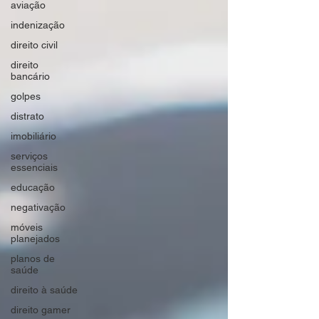
aviação
indenização
direito civil
direito
bancário
golpes
distrato
imobiliário
serviços
essenciais
educação
negativação
móveis
planejados
planos de
saúde
direito à saúde
direito gamer