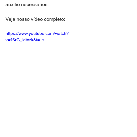
auxílio necessários.
Veja nosso vídeo completo:
https://www.youtube.com/watch?
v=46rG_ldtxzk&t=1s
Quer entrar em contato com um 
advogado agora? 
WhatsApp