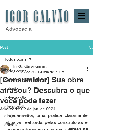
IGOR GALVÃO
Advocacia
Post
Todos posts
IgorGalvão Advocacia
Todos posts
2 de fev. de 2021
4 min de leitura
[Consumidor] Sua obra
direito do consumidor
atrasou? Descubra o que
aviação
indenização
você pode fazer
direito civil
Atualizado:
22 de jan. de 2024
Hoje em dia, uma prática claramente 
direito bancário
abusiva realizada pelas construtoras e 
golpes
incorporadoras é o chamado 
atraso na 