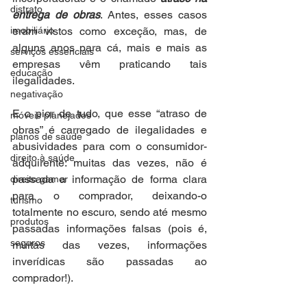
distrato
entrega de obras
. Antes, esses casos 
imobiliário
eram vistos como exceção, mas, de 
alguns anos para cá, mais e mais as 
serviços essenciais
empresas vêm praticando tais 
educação
ilegalidades.
negativação
E o pior de tudo, que esse “atraso de 
móveis planejados
obras” é carregado de ilegalidades e 
planos de saúde
abusividades para com o consumidor-
direito à saúde
adquirente: muitas das vezes, não é 
passada a informação de forma clara 
direito gamer
para o comprador, deixando-o 
turismo
totalmente no escuro, sendo até mesmo 
produtos
passadas informações falsas (pois é, 
seguros
muitas das vezes, informações 
inverídicas são passadas ao 
comprador!).