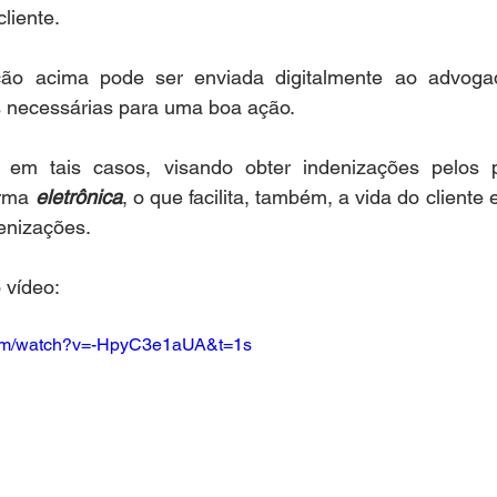
cliente.
o acima pode ser enviada digitalmente ao advogado 
 necessárias para uma boa ação.
l em tais casos, visando obter indenizações pelos p
rma 
eletrônica
, o que facilita, também, a vida do cliente e
enizações.
 vídeo:
com/watch?v=-HpyC3e1aUA&t=1s