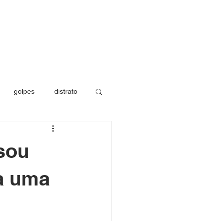
CONTATO
MÍDIA
BLOG
golpes
distrato
os de saúde
sou
 a uma