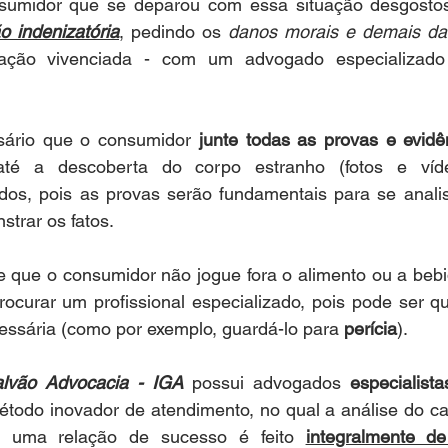
sumidor que se deparou com essa situação desgostos
o indenizatória
, pedindo os 
danos morais e demais da
uação vivenciada - com um advogado especializad
sário que o consumidor 
junte todas as provas e evidê
é a descoberta do corpo estranho (fotos e vídeo
s, pois as provas serão fundamentais para se analis
strar os fatos.
 que o consumidor não jogue fora o alimento ou a bebi
rocurar um profissional especializado, pois pode ser q
essária (como por exemplo, guardá-lo para 
perícia
).
alvão Advocacia - IGA
 possui advogados 
especialista
étodo inovador de atendimento, no qual a análise do ca
 uma relação de sucesso é feito 
integralmente d