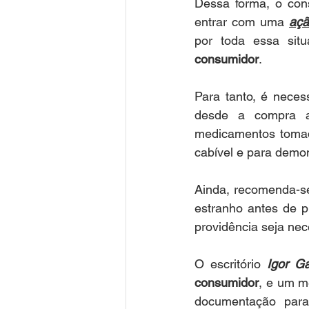
Dessa forma, o con
entrar com uma 
açã
por
toda essa sit
consumidor
.
Para tanto, é neces
desde a compra at
medicamentos tomado
cabível e para demon
Ainda, recomenda-se
estranho antes de p
providência seja nec
O escritório 
Igor G
consumidor
, e um m
documentação para