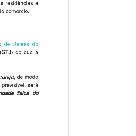
 residências e 
e comércio. 
 de Defesa do  
(STJ) de que a 
urança
, de modo 
revisível, será 
dade física do 