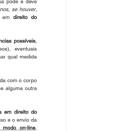
a pode e deve 
nos, se houver
,
o em 
direito do 
ncias possíveis
, 
s), eventuais 
ar qual medida 
da com o corpo 
ue alguma outra 
s em direito do 
so e o envio da 
e modo on-line
, 