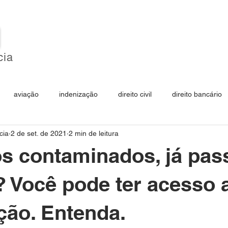
O
cia
HOME
SOBRE
ÁREAS DE ATUAÇÃO
aviação
indenização
direito civil
direito bancário
cia
2 de set. de 2021
2 min de leitura
educação
negativação
móveis planejados
plan
s contaminados, já pas
turismo
produtos
seguros
? Você pode ter acesso
ção. Entenda.